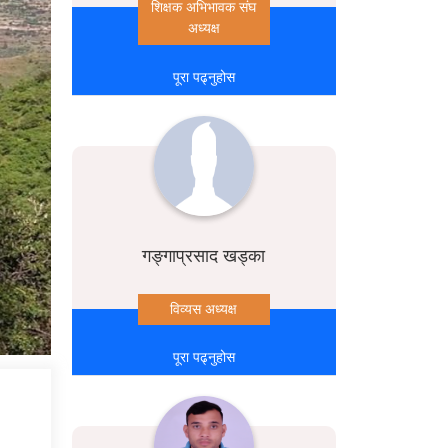
शिक्षक अभिभावक संघ
अध्यक्ष
पूरा पढ्नुहोस
गङ्गाप्रसाद खड्का
विव्यस अध्यक्ष
पूरा पढ्नुहोस